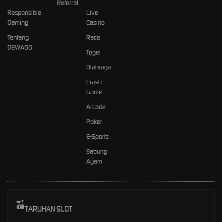
Referral
Responsible
Live
Gaming
Casino
Tentang
Race
DEWA66
Togel
Olahraga
Crash
Game
Arcade
Poker
E-Sports
Sabung
Ayam
TARUHAN SLOT