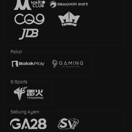
Poker
E-Sports
Sabung Ayam