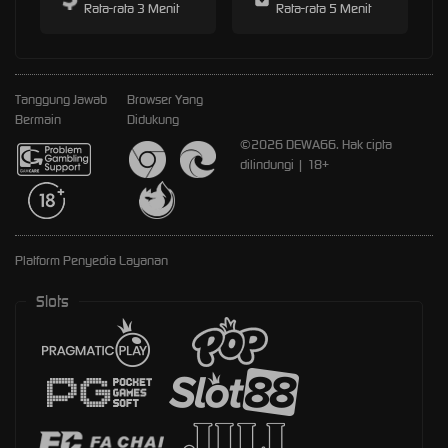
Rata-rata 3 Menit
Rata-rata 5 Menit
Tanggung Jawab
Browser Yang
Bermain
Didukung
©2026 DEWA66. Hak cipta
dilindungi | 18+
Platform Penyedia Layanan
Slots