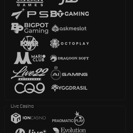
Live Casino