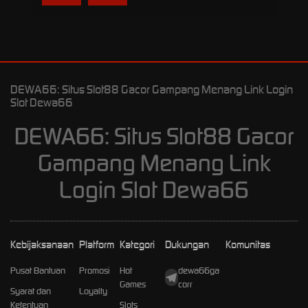
DEWA66: Situs Slot88 Gacor Gampang Menang Link Login
Slot Dewa66
DEWA66: Situs Slot88 Gacor
Gampang Menang Link
Login Slot Dewa66
Kebijaksanaan
Platform
Kategori
Dukungan
Komunitas
Pusat Bantuan
Promosi
Hot
dewa66ga
Games
corr
Syarat dan
Loyalty
Ketentuan
Slots