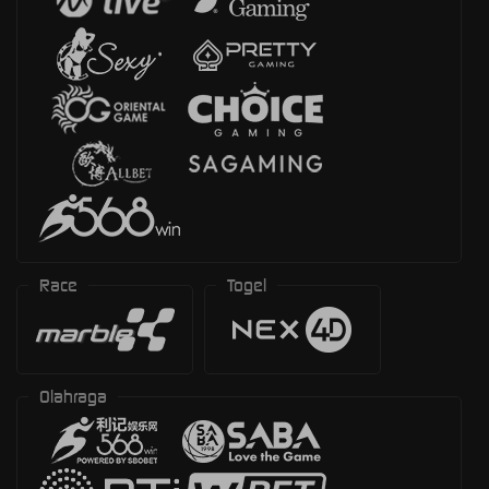
Race
Togel
Olahraga