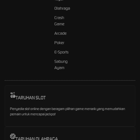
Olahraga
Crash
Game
Arcade
Poker
E-Sports
Sabung
Ayam
TARUHAN SLOT
Penyedia slot online dengan beragam pilihan game menarik yang memudahkan
pemain untuk mencapai jackpot
TARUHAN OLAHRAGA