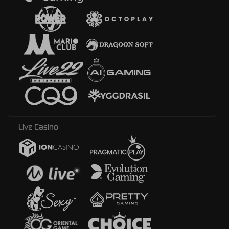
Live Casino