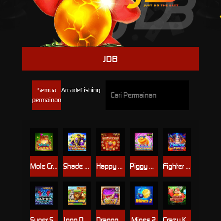
JDB
Semua
Arcade
Fishing
permainan
Mole Crash
Shade Dragons Fishing
Happy New Year
Piggy Bank TapTap
Fighter Fire
Super Super Fruit
Jogo Do Bicho
Dragon Master
Mines 2
Crazy King Kong