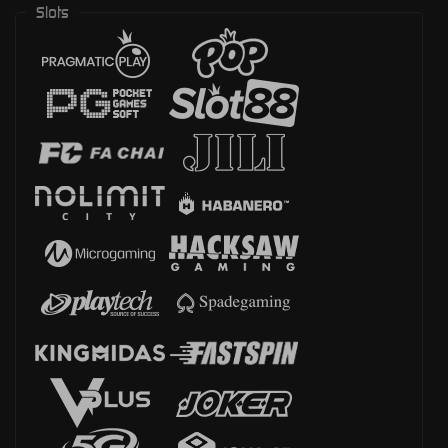
Slots