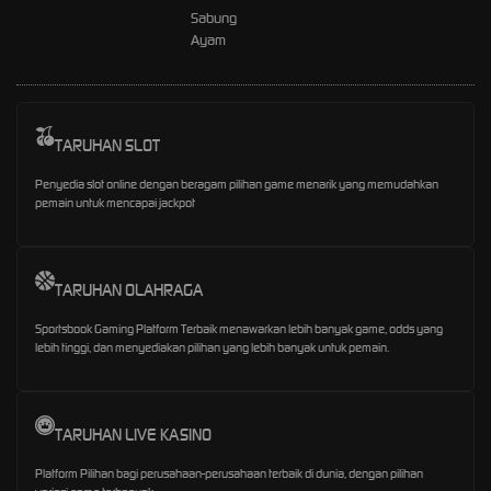
Sabung
Ayam
TARUHAN SLOT
Penyedia slot online dengan beragam pilihan game menarik yang memudahkan
pemain untuk mencapai jackpot
TARUHAN OLAHRAGA
Sportsbook Gaming Platform Terbaik menawarkan lebih banyak game, odds yang
lebih tinggi, dan menyediakan pilihan yang lebih banyak untuk pemain.
TARUHAN LIVE KASINO
Platform Pilihan bagi perusahaan-perusahaan terbaik di dunia, dengan pilihan