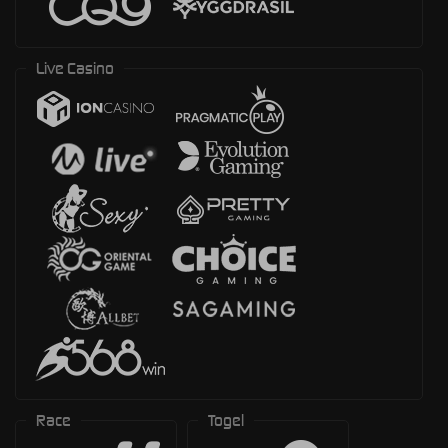
Live Casino
Race
Togel