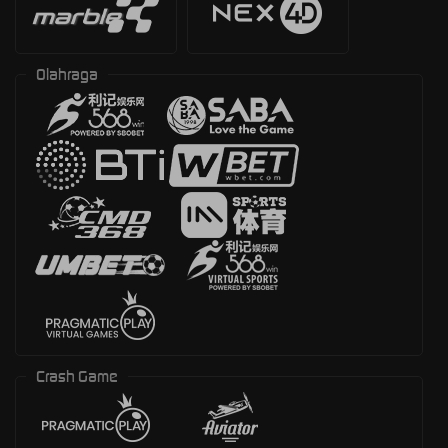
Olahraga
Crash Game