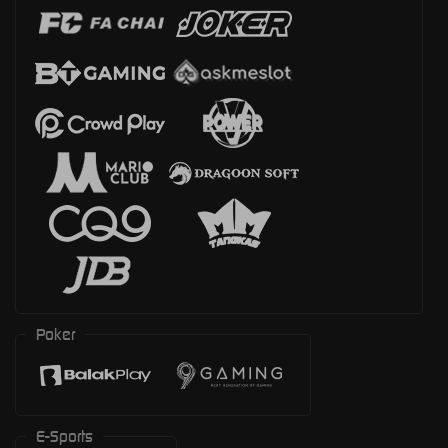
Poker
E-Sports