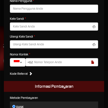
Nama Pengguna
WUKONG - BLACK SCATTER
DJ BOOM BOOM
GATES OF OLYMPUS 1000
PIRATE QUEST 1
Kata Sandi
UNDUH
DEWA66 APP
Ulangi Kata Sandi
Nikmati berbagai permainan dalam satu
genggaman
Nomor Kontak
UNDUH
+62
PANDUAN INSTALASI
Kode Referral
DEWA66: Situs Slot88 Gacor Gampang Menang Link Login
Slot Dewa66
Informasi Pembayaran
DEWA66: Situs Slot88 Gacor
Metode Pembayaran
BANK